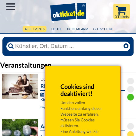
Menü
0 Tickets
ALLE EVENTS
HEUTE
TICKETALARM
GUTSCHEINE
Veranstaltungen
Do 06. August 2026 19:00 Uhr
RE:SONANZ des Herzens
Cookies sind
deaktiviert!
76. Festival junger Künstler Bayreuth -
RE:SONANZ:
Um den vollen
Bayreuth, Das Zentrum
Funktionsumfang dieser
Webseite zu erfahren,
müssen Sie Cookies
Achtsam Morden
aktivieren.
Eine Anleitung wie Sie