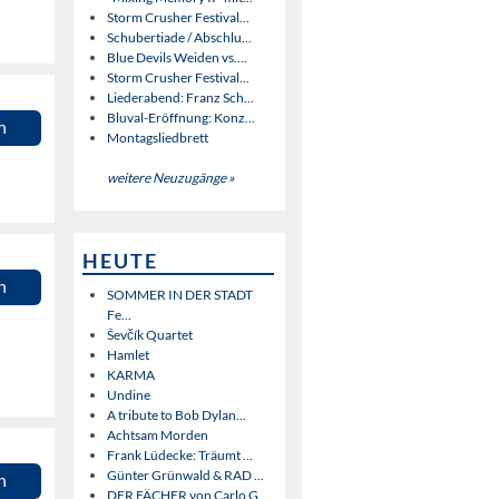
Storm Crusher Festival...
Schubertiade / Abschlu...
Blue Devils Weiden vs....
Storm Crusher Festival...
Liederabend: Franz Sch...
Bluval-Eröffnung: Konz...
n
Montagsliedbrett
weitere Neuzugänge »
HEUTE
n
SOMMER IN DER STADT
Fe...
Ševčík Quartet
Hamlet
KARMA
Undine
A tribute to Bob Dylan...
Achtsam Morden
Frank Lüdecke: Träumt ...
Günter Grünwald & RAD ...
n
DER FÄCHER von Carlo G...