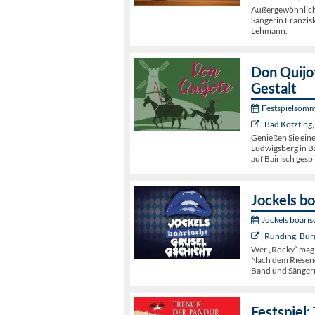
Außergewöhnliche
Sängerin Franzis
Lehmann.
Don Quijot
Gestalt
Festspielsomm
Bad Kötzting,
Genießen Sie ein
Ludwigsberg in Ba
auf Bairisch gespi
Jockels bo
Jockels boaris
Runding, Bur
Wer „Rocky“ mag
Nach dem Riesene
Band und Sängern
Festspiel: