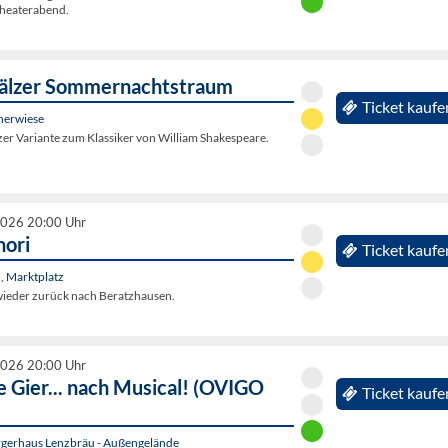
Theaterabend.
fälzer Sommernachtstraum
Ticket kaufe
nerwiese
er Variante zum Klassiker von William Shakespeare.
2026 20:00 Uhr
nori
Ticket kaufe
, Marktplatz
ieder zurück nach Beratzhausen.
2026 20:00 Uhr
e Gier... nach Musical! (OVIGO
Ticket kaufe
gerhaus Lenzbräu - Außengelände