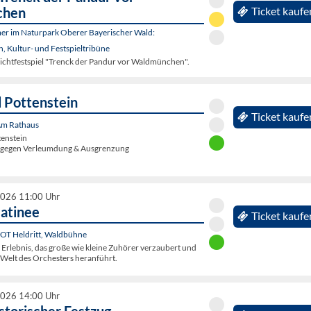
chen
Ticket kaufe
er im Naturpark Oberer Bayerischer Wald:
 Kultur- und Festspieltribüne
lichtfestspiel "Trenck der Pandur vor Waldmünchen".
 Pottenstein
Ticket kaufe
 Am Rathaus
tenstein
g gegen Verleumdung & Ausgrenzung
2026 11:00 Uhr
atinee
Ticket kaufe
 OT Heldritt, Waldbühne
 Erlebnis, das große wie kleine Zuhörer verzaubert und
e Welt des Orchesters heranführt.
2026 14:00 Uhr