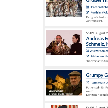
Großer Hi
Drachenstich F
Furth im Wal
Der große histori
Jahrhundert.
So 09. August 
Andreas M
Schmelz, 
Wurzer Somme
Püchersreuth 
“Konzertante Ane
Grumpy Gu
Pottenstein,
Pottenstein für Fo
wirst!
Der ganz normal
So 09. August 