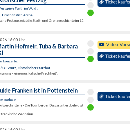
storischer Festzug
Ticket kaufe
estspiele Furth im Wald :
d, Drachenstich Arena
sche Festzug zeigt die Stadt- und Grenzgeschichte im 15.
2026 16:00 Uhr
Video-Vors
artin Hofmeir, Tuba & Barbara
Kl
Ticket kaufe
rkonzerte:
/ OT Wurz, Historischer Pfarrhof
ignung – eine musikalische Frechheit”.
ide Franken ist in Pottenstein
Ticket kaufe
 Am Rathaus
rtgeschrittene - Die Tour bei der Du garantiert beleidigt
e fränkische Wahnsinn
2026 16:00 Uhr