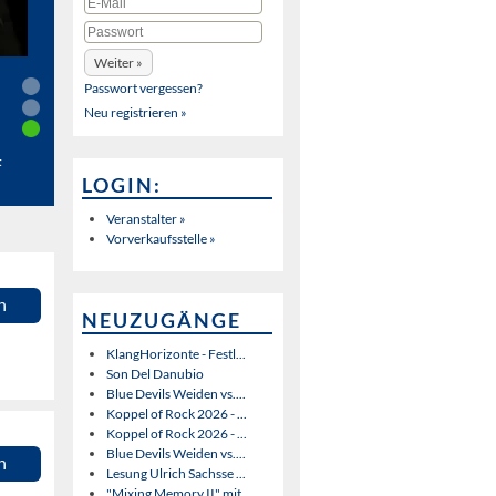
Passwort vergessen?
Neu registrieren »
t
LOGIN:
Veranstalter »
Vorverkaufsstelle »
n
NEUZUGÄNGE
KlangHorizonte - Festl...
Son Del Danubio
Blue Devils Weiden vs....
Koppel of Rock 2026 - ...
Koppel of Rock 2026 - ...
Blue Devils Weiden vs....
n
Lesung Ulrich Sachsse ...
"Mixing Memory II" mit...