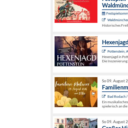
Waldmün
Festspielsomm
Waldmünchen,
Historisches Frei
Hexenjagd
Pottenstein,
Hexenjagd in Pot
Die Inszenierun
So 09. August 
Familienm
Bad Rodach /
Ein musikalisches
spielerisch an di
So 09. August 