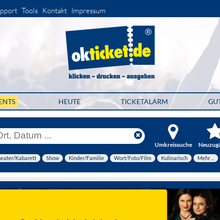
pport
Tools
Kontakt
Impressum
ENTS
HEUTE
TICKETALARM
GU
Umkreissuche
Neuzug
eater/Kabarett
Show
Kinder/Familie
Wort/Foto/Film
Kulinarisch
Mehr ...