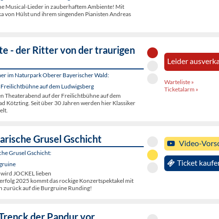
 Musical-Lieder in zauberhaftem Ambiente! Mit
ka von Hülst und ihrem singenden Pianisten Andreas
e - der Ritter von der traurigen
Leider ausverka
er im Naturpark Oberer Bayerischer Wald:
Warteliste »
 Freilichtbühne auf dem Ludwigsberg
Ticketalarm »
en Theaterabend auf der Freilichtbühne auf dem
d Kötzting. Seit über 30 Jahren werden hier Klassiker
elt.
arische Grusel Gschicht
Video-Vors
che Grusel Gschicht:
Ticket kaufe
gruine
 wird JOCKEL lieben
rfolg 2025 kommt das rockige Konzertspektakel mit
 zurück auf die Burgruine Runding!
 Trenck der Pandur vor