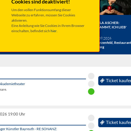
Cookies sind deaktiviert!
Um den vollen Funktionsumfang dieser
Webseite zu erfahren, müssen Sie Cookies
aktivieren.
ER BERGE:
HERRENBESUCH WIRD 20!
ANGELA ASCHER:
Eine Anleitung wie Sie Cookies in Ihrem Browser
HE
DAS JUBILÄUMSKONZERT
VERDAMMT, ICH LIEB'
einschalten, befindet sich
hier
.
ACHT
MICH.
verschiedene Termine
26
Taufkirchen, Kultur &
Sa 19.09.2026
hlosshof
Kongress Zentrum
Schwarzenfeld, Restauran
Miesberg
Ticket kaufe
Akademietheater
eare.
2026 19:00 Uhr
Ticket kaufe
unger Künstler Bayreuth - RE:SONANZ: