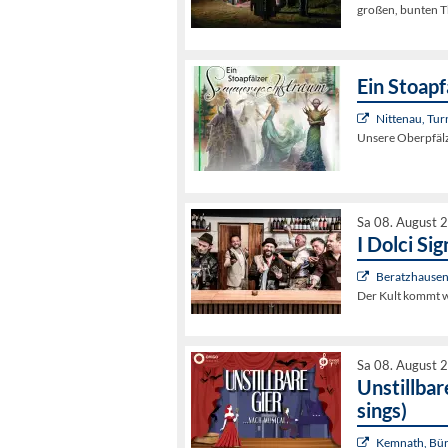
großen, bunten 
Ein Stoap
Nittenau, Tur
Unsere Oberpfälz
Sa 08. August 
I Dolci Sig
Beratzhausen
Der Kult kommt w
Sa 08. August 
Unstillbar
sings)
Kemnath, Bür