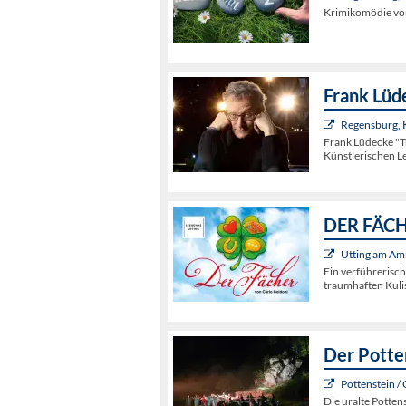
Krimikomödie von
Frank Lüd
Regensburg,
Frank Lüdecke "
Künstlerischen L
DER FÄCHE
Utting am Am
Ein verführerisc
traumhaften Kuli
Der Potte
Pottenstein /
Die uralte Potten