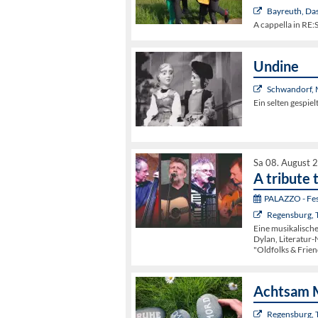
Bayreuth, Da
A cappella in R
Undine
Schwandorf, 
Ein selten gespie
Sa 08. August 
A tribute 
PALAZZO - Fest
Regensburg, 
Eine musikalisch
Dylan, Literatur-
"Oldfolks & Frien
Achtsam 
Regensburg, 