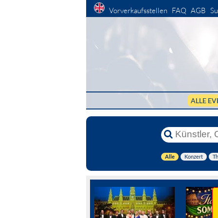
Vorverkaufsstellen
FAQ
AGB
Su
ALLE EV
Alle
Konzert
Th