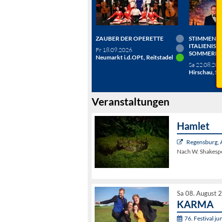
ZAUBER DER OPERETTE
STIMMEN D
ITALIENISC
Fr 18.09.2026
SOMMERN
Neumarkt i.d.OPf., Reitstadel
Sa 22.08.20
Hirschau, Sc
Veranstaltungen
Hamlet
Regensburg, 
Nach W. Shakesp
Sa 08. August 
KARMA
76. Festival j