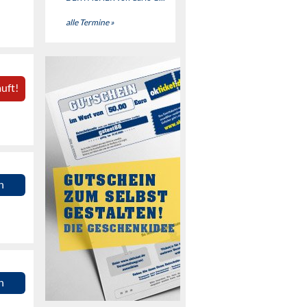
alle Termine »
uft!
n
n