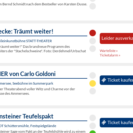
 Bernd Schmidt nach dem Bestseller von Karsten Dusse.
ecke: Träumt weiter!
Leider ausverka
 Kleinkunstbühne STATT-THEATER
Träumt weiter!" Das brandneue Programm des
Warteliste »
eiters der "Stachelschweine". Foto: Derdehmel/Urbschat
Ticketalarm »
R von Carlo Goldoni
Ticket kaufe
mersee, Seebühne im Summerpark
her Theaterabend voller Witz und Charme vor der
sse des Ammersees.
nsteiner Teufelspakt
Ticket kaufe
 OT Schüttersmühle, Festspielgelände
steiner Sage vom Pakt an der Teufelshöhle wird zu einem