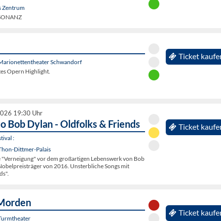
s Zentrum
E:SONANZ
Ticket kaufe
Marionettentheater Schwandorf
ltes Opern Highlight.
2026 19:30 Uhr
to Bob Dylan - Oldfolks & Friends
Ticket kaufe
ival :
Thon-Dittmer-Palais
e "Verneigung" vor dem großartigen Lebenswerk von Bob
Nobelpreisträger von 2016. Unsterbliche Songs mit
ds".
Morden
Ticket kaufe
Turmtheater