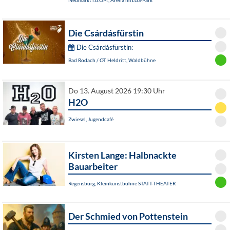
Neumarkt i.d.OPf., Arena im LGS-Park
Die Csárdásfürstin
Die Csárdásfürstin:
Bad Rodach / OT Heldritt, Waldbühne
Do 13. August 2026 19:30 Uhr
H2O
Zwiesel, Jugendcafé
Kirsten Lange: Halbnackte
Bauarbeiter
Regensburg, Kleinkunstbühne STATT-THEATER
Der Schmied von Pottenstein