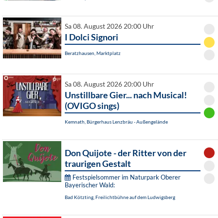
Sa 08. August 2026 20:00 Uhr
I Dolci Signori
Beratzhausen, Marktplatz
Sa 08. August 2026 20:00 Uhr
Unstillbare Gier... nach Musical!
(OVIGO sings)
Kemnath, Bürgerhaus Lenzbräu - Außengelände
Don Quijote - der Ritter von der
traurigen Gestalt
Festspielsommer im Naturpark Oberer
Bayerischer Wald:
Bad Kötzting, Freilichtbühne auf dem Ludwigsberg