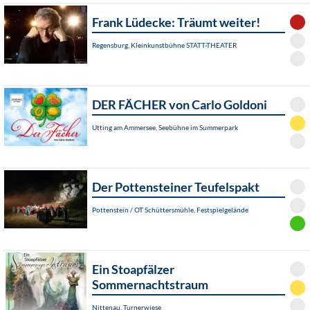
Frank Lüdecke: Träumt weiter!
Regensburg, Kleinkunstbühne STATT-THEATER
DER FÄCHER von Carlo Goldoni
Utting am Ammersee, Seebühne im Summerpark
Der Pottensteiner Teufelspakt
Pottenstein / OT Schüttersmühle, Festspielgelände
Ein Stoapfälzer
Sommernachtstraum
Nittenau, Turnerwiese