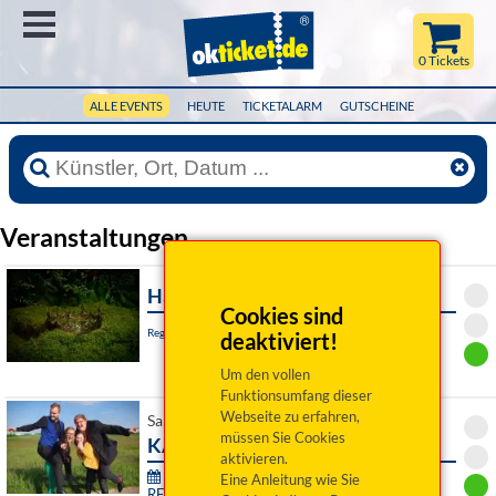
Menü
0 Tickets
ALLE EVENTS
HEUTE
TICKETALARM
GUTSCHEINE
Veranstaltungen
Hamlet
Cookies sind
Regensburg, Akademietheater
deaktiviert!
Um den vollen
Funktionsumfang dieser
Webseite zu erfahren,
Sa 08. August 2026 19:00 Uhr
müssen Sie Cookies
KARMA
aktivieren.
76. Festival junger Künstler Bayreuth -
Eine Anleitung wie Sie
RE:SONANZ: