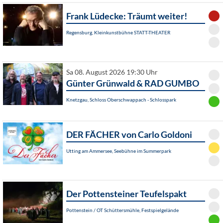
Frank Lüdecke: Träumt weiter!
Regensburg, Kleinkunstbühne STATT-THEATER
Sa 08. August 2026 19:30 Uhr
Günter Grünwald & RAD GUMBO
Knetzgau, Schloss Oberschwappach - Schlosspark
DER FÄCHER von Carlo Goldoni
Utting am Ammersee, Seebühne im Summerpark
Der Pottensteiner Teufelspakt
Pottenstein / OT Schüttersmühle, Festspielgelände