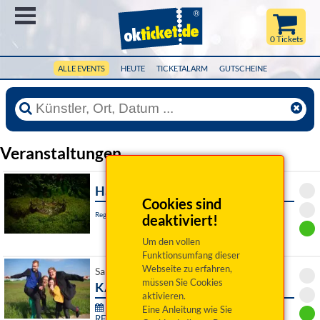
Menü
0 Tickets
ALLE EVENTS
HEUTE
TICKETALARM
GUTSCHEINE
Veranstaltungen
Hamlet
Cookies sind
Regensburg, Akademietheater
deaktiviert!
Um den vollen
Funktionsumfang dieser
Webseite zu erfahren,
Sa 08. August 2026 19:00 Uhr
müssen Sie Cookies
KARMA
aktivieren.
76. Festival junger Künstler Bayreuth -
Eine Anleitung wie Sie
RE:SONANZ: