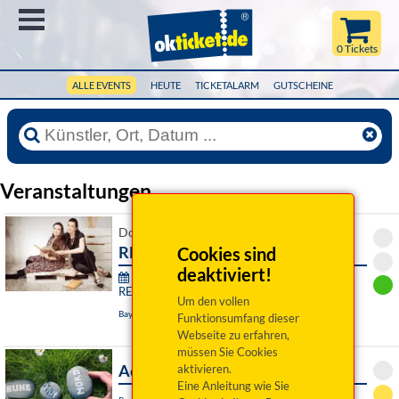
Menü
0 Tickets
ALLE EVENTS
HEUTE
TICKETALARM
GUTSCHEINE
Veranstaltungen
Do 06. August 2026 19:00 Uhr
RE:SONANZ des Herzens
Cookies sind
deaktiviert!
76. Festival junger Künstler Bayreuth -
RE:SONANZ:
Um den vollen
Bayreuth, Das Zentrum
Funktionsumfang dieser
Webseite zu erfahren,
müssen Sie Cookies
Achtsam Morden
aktivieren.
Eine Anleitung wie Sie