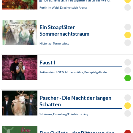
Drachenstich Festspiele Furth im Wald :
Furth im Wald, Drachenstich Arena
Ein Stoapfälzer
Sommernachtstraum
Nittenau, Turnerwiese
Faust I
Pottenstein / OT Schüttersmühle, Festspielgelände
Pascher - Die Nacht der langen
Schatten
Schönsee, Eulenberg/Friedrichshäng