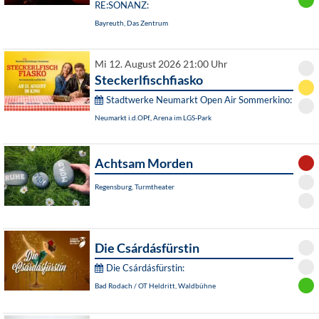
RE:SONANZ:
Bayreuth, Das Zentrum
Mi 12. August 2026 21:00 Uhr
Steckerlfischfiasko
Stadtwerke Neumarkt Open Air Sommerkino:
Neumarkt i.d.OPf., Arena im LGS-Park
Achtsam Morden
Regensburg, Turmtheater
Die Csárdásfürstin
Die Csárdásfürstin:
Bad Rodach / OT Heldritt, Waldbühne