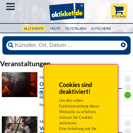
Menü
0 Tickets
ALLE EVENTS
HEUTE
TICKETALARM
GUTSCHEINE
Veranstaltungen
Mo 10. August 2026 19:00 Uhr
Omnia tempus habent
Cookies sind
deaktiviert!
76. Festival junger Künstler Bayreuth -
RE:SONANZ:
Um den vollen
Bayreuth, Das Zentrum
Funktionsumfang dieser
Webseite zu erfahren,
müssen Sie Cookies
Mo 10. August 2026 19:30 Uhr
aktivieren.
VooDooJazz
Eine Anleitung wie Sie