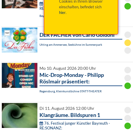
Cookies in Ihrem Browser
76. Festival junger Künstler Bayreuth -
einschalten, befindet sich
RE:SONANZ:
hier
.
Bayreuth, Steingraeber Kammermusiksaal
DER FÄCHER von Carlo Goldoni
Utting am Ammersee, Seebühne im Summerpark
Mo 10. August 2026 20:00 Uhr
Mic-Drop-Monday - Philipp
Röslmair präsentiert:
Regensburg, Kleinkunstbühne STATT-THEATER
Di 11. August 2026 12:00 Uhr
Klangräume. Bildspuren 1
76. Festival junger Künstler Bayreuth -
RE:SONANZ: