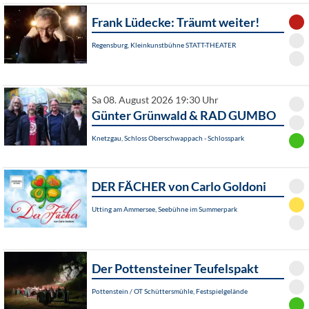
Frank Lüdecke: Träumt weiter!
Regensburg, Kleinkunstbühne STATT-THEATER
Sa 08. August 2026 19:30 Uhr
Günter Grünwald & RAD GUMBO
Knetzgau, Schloss Oberschwappach - Schlosspark
DER FÄCHER von Carlo Goldoni
Utting am Ammersee, Seebühne im Summerpark
Der Pottensteiner Teufelspakt
Pottenstein / OT Schüttersmühle, Festspielgelände