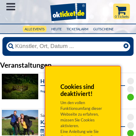
Menü
0 Tickets
ALLE EVENTS
HEUTE
TICKETALARM
GUTSCHEINE
Veranstaltungen
Hamlet
Cookies sind
Regensburg, Akademietheater
deaktiviert!
Um den vollen
Funktionsumfang dieser
Webseite zu erfahren,
Sa 08. August 2026 19:00 Uhr
müssen Sie Cookies
KARMA
aktivieren.
76. Festival junger Künstler Bayreuth -
Eine Anleitung wie Sie
RE:SONANZ: