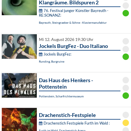
Klangräume. Bildspuren 2
76. Festival junger Künstler Bayreuth -
RE:SONANZ:
Bayreuth, Steingraeber & Söhne - Klaviermanufaktur
Mi 12. August 2026 19:30 Uhr
Jockels BurgFez - Duo Italiano
Jockels BurgFez:
Runding, Burgruine
Das Haus des Henkers -
Pottenstein
Pottenstein, Scharfrichtermuseum
Drachenstich-Festspiele
Drachenstich Festspiele Furth im Wald :
Furth im Wald, Drachenstich Arena