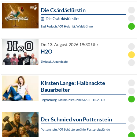
Die Csárdásfürstin
Die Csárdásfürstin:
Bad Rodach / OT Heldritt, Waldbühne
Do 13. August 2026 19:30 Uhr
H2O
Zwiesel, Jugendcafé
Kirsten Lange: Halbnackte
Bauarbeiter
Regensburg, Kleinkunstbühne STATT-THEATER
Der Schmied von Pottenstein
Pottenstein / OT Schüttersmühle, Festspielgelände