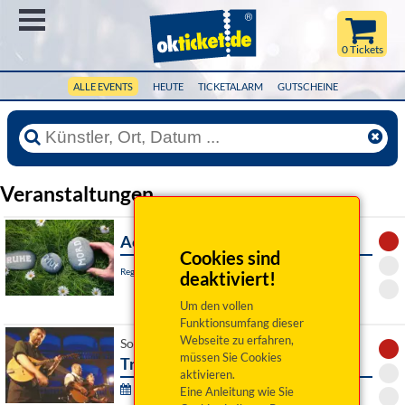
Menü
0 Tickets
ALLE EVENTS
HEUTE
TICKETALARM
GUTSCHEINE
Veranstaltungen
Achtsam Morden
Cookies sind
Regensburg, Turmtheater
deaktiviert!
Um den vollen
Funktionsumfang dieser
Webseite zu erfahren,
So 09. August 2026 19:30 Uhr
müssen Sie Cookies
Trio Salato - una notte italiana
aktivieren.
PALAZZO - Festival :
Eine Anleitung wie Sie