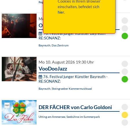
Cookies in Ihrem Browser
Regensburg, Thon-Dittmer-Palais
einschalten, befindet sich
hier
.
Mo 10. August 2026 19:00 Uhr
Omnia tempus habent
76. Festival junger Künstler Bayreuth -
RE:SONANZ:
Bayreuth, Das Zentrum
Mo 10. August 2026 19:30 Uhr
VooDooJazz
76. Festival junger Künstler Bayreuth -
RE:SONANZ:
Bayreuth, Steingraeber Kammermusiksaal
DER FÄCHER von Carlo Goldoni
Utting am Ammersee, Seebühne im Summerpark