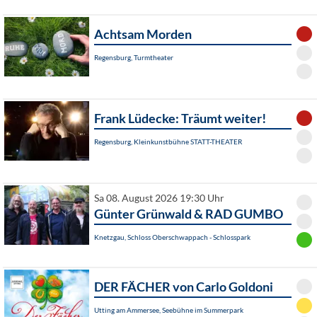
Achtsam Morden
Regensburg, Turmtheater
Frank Lüdecke: Träumt weiter!
Regensburg, Kleinkunstbühne STATT-THEATER
Sa 08. August 2026 19:30 Uhr
Günter Grünwald & RAD GUMBO
Knetzgau, Schloss Oberschwappach - Schlosspark
DER FÄCHER von Carlo Goldoni
Utting am Ammersee, Seebühne im Summerpark