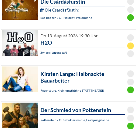
Die Csárdásfürstin
Die Csárdásfürstin:
Bad Rodach / OT Heldritt, Waldbühne
Do 13. August 2026 19:30 Uhr
H2O
Zwiesel, Jugendcafé
Kirsten Lange: Halbnackte
Bauarbeiter
Regensburg, Kleinkunstbühne STATT-THEATER
Der Schmied von Pottenstein
Pottenstein / OT Schüttersmühle, Festspielgelände