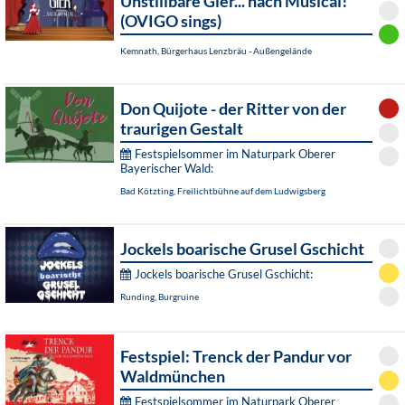
Unstillbare Gier... nach Musical!
(OVIGO sings)
Kemnath, Bürgerhaus Lenzbräu - Außengelände
Don Quijote - der Ritter von der
traurigen Gestalt
Festspielsommer im Naturpark Oberer
Bayerischer Wald:
Bad Kötzting, Freilichtbühne auf dem Ludwigsberg
Jockels boarische Grusel Gschicht
Jockels boarische Grusel Gschicht:
Runding, Burgruine
Festspiel: Trenck der Pandur vor
Waldmünchen
Festspielsommer im Naturpark Oberer