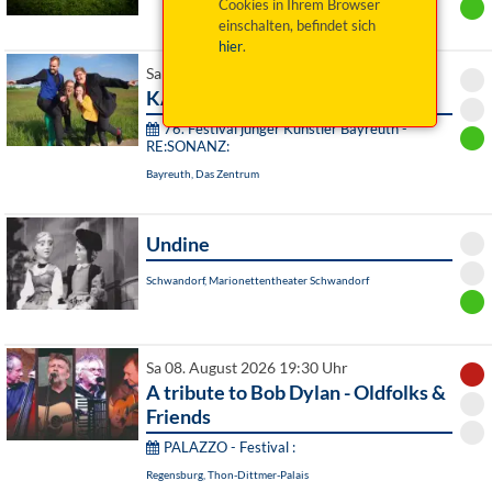
Cookies in Ihrem Browser
einschalten, befindet sich
hier
.
Sa 08. August 2026 19:00 Uhr
KARMA
76. Festival junger Künstler Bayreuth -
RE:SONANZ:
Bayreuth, Das Zentrum
Undine
Schwandorf, Marionettentheater Schwandorf
Sa 08. August 2026 19:30 Uhr
A tribute to Bob Dylan - Oldfolks &
Friends
PALAZZO - Festival :
Regensburg, Thon-Dittmer-Palais