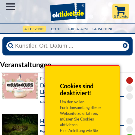
Menü
0 Tickets
ALLE EVENTS
HEUTE
TICKETALARM
GUTSCHEINE
Veranstaltungen
Fr 07. August 2026 19:00 Uhr
Dinner mit Singer: Crashkurs für
Cookies sind
Liebeslieder (Abgesagt » Ersatz)
deaktiviert!
Um den vollen
Neunburg vorm Wald, Schlossgaststätte Kröblitz
Funktionsumfang dieser
Webseite zu erfahren,
müssen Sie Cookies
Hamlet
aktivieren.
Eine Anleitung wie Sie
Regensburg, Akademietheater