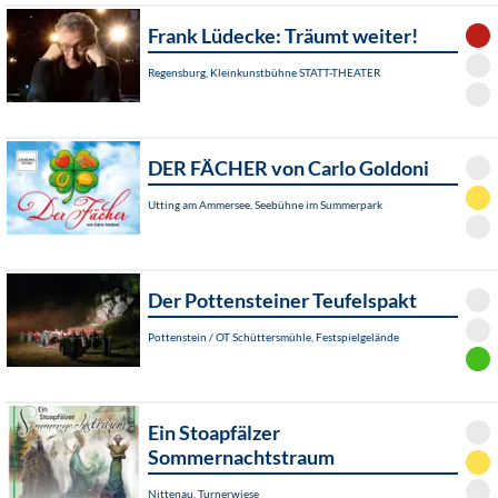
Frank Lüdecke: Träumt weiter!
Regensburg, Kleinkunstbühne STATT-THEATER
DER FÄCHER von Carlo Goldoni
Utting am Ammersee, Seebühne im Summerpark
Der Pottensteiner Teufelspakt
Pottenstein / OT Schüttersmühle, Festspielgelände
Ein Stoapfälzer
Sommernachtstraum
Nittenau, Turnerwiese