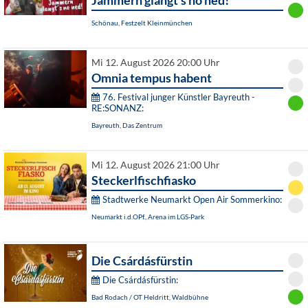
Jammern glangt's no ned!
Schönau, Festzelt Kleinmünchen
Mi 12. August 2026 20:00 Uhr
Omnia tempus habent
76. Festival junger Künstler Bayreuth -
RE:SONANZ:
Bayreuth, Das Zentrum
Mi 12. August 2026 21:00 Uhr
Steckerlfischfiasko
Stadtwerke Neumarkt Open Air Sommerkino:
Neumarkt i.d.OPf., Arena im LGS-Park
Die Csárdásfürstin
Die Csárdásfürstin:
Bad Rodach / OT Heldritt, Waldbühne