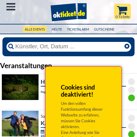
Menü
0 Tickets
ALLE EVENTS
HEUTE
TICKETALARM
GUTSCHEINE
Veranstaltungen
Hamlet
Cookies sind
Regensburg, Akademietheater
deaktiviert!
Um den vollen
Funktionsumfang dieser
Webseite zu erfahren,
Sa 08. August 2026 19:00 Uhr
müssen Sie Cookies
KARMA
aktivieren.
76. Festival junger Künstler Bayreuth -
Eine Anleitung wie Sie
RE:SONANZ: