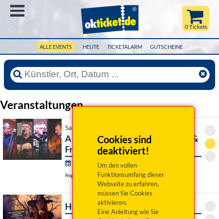
Menü
0 Tickets
ALLE EVENTS
HEUTE
TICKETALARM
GUTSCHEINE
Veranstaltungen
Sa 08. August 2026 19:30 Uhr
A tribute to Bob Dylan - Oldfolks &
Cookies sind
Friends
deaktiviert!
PALAZZO - Festival :
Um den vollen
Funktionsumfang dieser
Regensburg, Thon-Dittmer-Palais
Webseite zu erfahren,
müssen Sie Cookies
aktivieren.
Hexenjagd Pottenstein
Eine Anleitung wie Sie