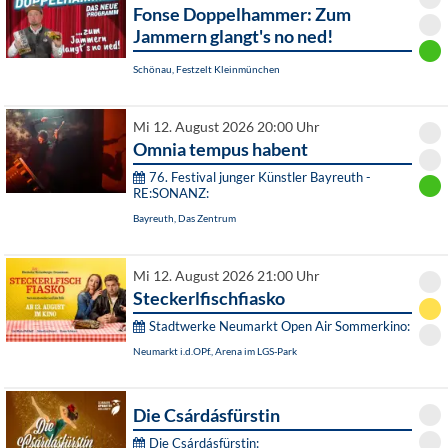
Fonse Doppelhammer: Zum
Jammern glangt's no ned!
Schönau, Festzelt Kleinmünchen
Mi 12. August 2026 20:00 Uhr
Omnia tempus habent
76. Festival junger Künstler Bayreuth -
RE:SONANZ:
Bayreuth, Das Zentrum
Mi 12. August 2026 21:00 Uhr
Steckerlfischfiasko
Stadtwerke Neumarkt Open Air Sommerkino:
Neumarkt i.d.OPf., Arena im LGS-Park
Die Csárdásfürstin
Die Csárdásfürstin: