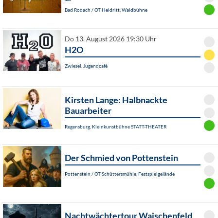
Bad Rodach / OT Heldritt, Waldbühne
Do 13. August 2026 19:30 Uhr
H2O
Zwiesel, Jugendcafé
Kirsten Lange: Halbnackte
Bauarbeiter
Regensburg, Kleinkunstbühne STATT-THEATER
Der Schmied von Pottenstein
Pottenstein / OT Schüttersmühle, Festspielgelände
Nachtwächtertour Waischenfeld