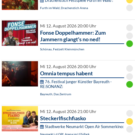
Drachenstich Festspiele Furth im Wald :
Furth im Wald, Drachenstich Arena
Mi 12. August 2026 20:00 Uhr
Fonse Doppelhammer: Zum
Jammern glangt's no ned!
Schönau, Festzelt Kleinmünchen
Mi 12. August 2026 20:00 Uhr
Omnia tempus habent
76. Festival junger Künstler Bayreuth -
RE:SONANZ:
Bayreuth, Das Zentrum
Mi 12. August 2026 21:00 Uhr
Steckerlfischfiasko
Stadtwerke Neumarkt Open Air Sommerkino:
Neumarkt i.d.OPf., Arena im LGS-Park