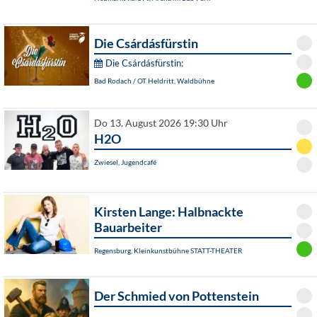
Die Csárdásfürstin
Die Csárdásfürstin:
Bad Rodach / OT Heldritt, Waldbühne
Do 13. August 2026 19:30 Uhr
H2O
Zwiesel, Jugendcafé
Kirsten Lange: Halbnackte
Bauarbeiter
Regensburg, Kleinkunstbühne STATT-THEATER
Der Schmied von Pottenstein