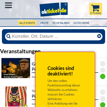
Menü
0 Tickets
ALLE EVENTS
HEUTE
TICKETALARM
GUTSCHEINE
Veranstaltungen
Grumpy Guide Franken ist in
Cookies sind
Pottenstein
deaktiviert!
Pottenstein, Am Rathaus
Um den vollen
Funktionsumfang dieser
Webseite zu erfahren,
So 09. August 2026 16:00 Uhr
müssen Sie Cookies
Pupa circi
aktivieren.
Eine Anleitung wie Sie
Schwandorf, Marionettentheater Schwandorf