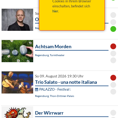
Cookies in Ihrem Browser
einschalten, befindet sich
hier
.
So 09. August 2026 19:00 Uhr
Orgelkonzert: Hansjörg Albrecht
Bayreuth, Stadtkirche Heilig Dreifaltigkeit
Achtsam Morden
Regensburg, Turmtheater
So 09. August 2026 19:30 Uhr
Trio Salato - una notte italiana
PALAZZO - Festival :
Regensburg, Thon-Dittmer-Palais
Der Wirrwarr