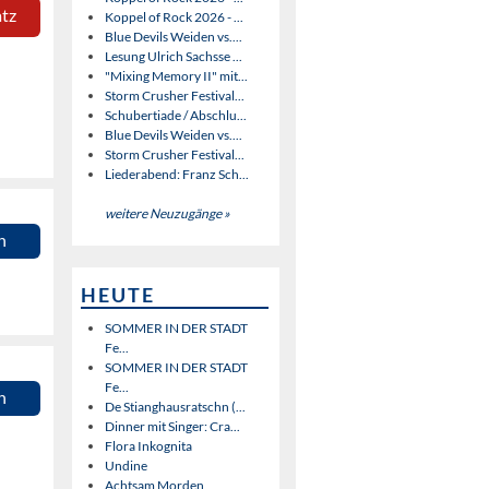
atz
Koppel of Rock 2026 - ...
Blue Devils Weiden vs....
Lesung Ulrich Sachsse ...
"Mixing Memory II" mit...
Storm Crusher Festival...
Schubertiade / Abschlu...
Blue Devils Weiden vs....
Storm Crusher Festival...
Liederabend: Franz Sch...
weitere Neuzugänge »
n
HEUTE
SOMMER IN DER STADT
Fe...
SOMMER IN DER STADT
Fe...
n
De Stianghausratschn (...
Dinner mit Singer: Cra...
Flora Inkognita
Undine
Achtsam Morden