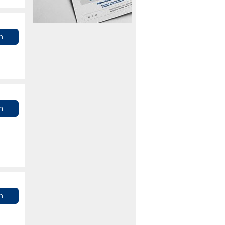
n
n
n