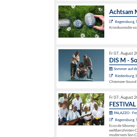
Achtsam 
Regensburg, 
Krimikomödie von
Fr 07. August 
DIS M - S
Sommer auf de
Riedenburg, 
Chiemsee-Sound m
Fr 07. August 
FESTIVAL 
PALAZZO - Fest
Regensburg, 
Ecos de Siboney -
weltberühmten Co
modernem Son C