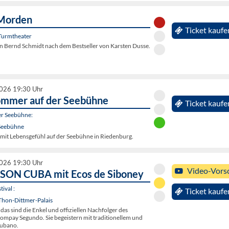
Morden
Ticket kaufe
Turmtheater
 Bernd Schmidt nach dem Bestseller von Karsten Dusse.
2026 19:30 Uhr
ommer auf der Seebühne
Ticket kaufe
r Seebühne:
Seebühne
it Lebensgefühl auf der Seebühne in Riedenburg.
2026 19:30 Uhr
Video-Vors
SON CUBA mit Ecos de Siboney
ival :
Ticket kaufe
Thon-Dittmer-Palais
 das sind die Enkel und offiziellen Nachfolger des
mpay Segundo. Sie begeistern mit traditionellem und
ubano.