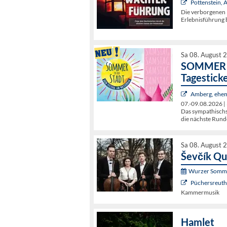
Pottenstein,
Die verborgenen 
Erlebnisführung b
Sa 08. August 
SOMMER I
Tagestick
Amberg, ehem
07.-09.08.2026 | 
Das sympathischst
die nächste Rund
Sa 08. August 
Ševčík Qu
Wurzer Somme
Püchersreuth 
Kammermusik
Hamlet