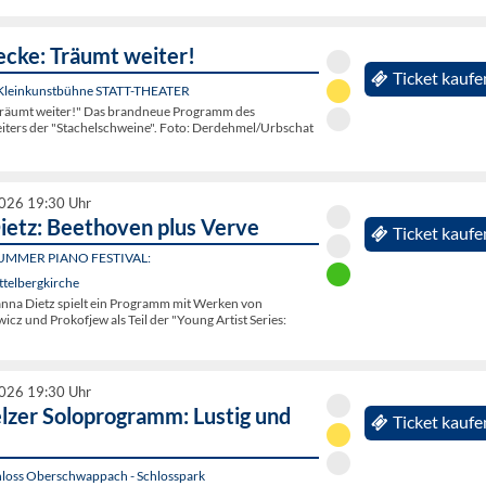
ecke: Träumt weiter!
Ticket kaufe
 Kleinkunstbühne STATT-THEATER
Träumt weiter!" Das brandneue Programm des
eiters der "Stachelschweine". Foto: Derdehmel/Urbschat
2026 19:30 Uhr
ietz: Beethoven plus Verve
Ticket kaufe
UMMER PIANO FESTIVAL:
ttelbergkirche
hanna Dietz spielt ein Programm mit Werken von
cz und Prokofjew als Teil der "Young Artist Series:
2026 19:30 Uhr
lzer Soloprogramm: Lustig und
Ticket kaufe
hloss Oberschwappach - Schlosspark