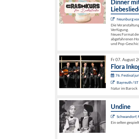
Dinner mit
Liebeslied
Neunburg vorm
Die Veranstaltun
Verfügung.
Neues Format de
abgefahrenen Hoch
und Pop-Geschic
Fr 07. August 
Flora Inko
76. Festival j
Bayreuth / ST
Natur im Barock
Undine
Schwandorf, 
Ein selten gespie