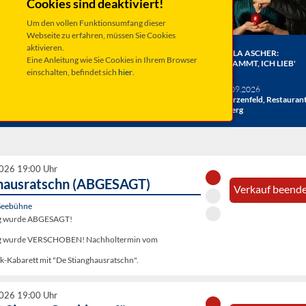
Cookies sind deaktiviert!
Um den vollen Funktionsumfang dieser
Webseite zu erfahren, müssen Sie Cookies
aktivieren.
ER BERGE:
HERRENBESUCH WIRD 20!
ANGELA ASCHER:
Eine Anleitung wie Sie Cookies in Ihrem Browser
HE
DAS JUBILÄUMSKONZERT
VERDAMMT, ICH LIEB'
einschalten, befindet sich
hier
.
ACHT
MICH.
verschiedene Termine
26
Taufkirchen, Kultur &
Sa 19.09.2026
hlosshof
Kongress Zentrum
Schwarzenfeld, Restauran
Miesberg
2026 19:00 Uhr
hausratschn (ABGESAGT)
Verkauf beende
Seebühne
ng wurde ABGESAGT!
ung wurde VERSCHOBEN! Nachholtermin vom
k-Kabarett mit "De Stianghausratschn".
2026 19:00 Uhr