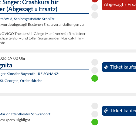
 Singer: Crashkurs für
Abgesagt » Ers
er (Abgesagt » Ersatz)
 Wald, Schlossgaststätte Kröblitz
g wurde abgesagt! Es stehen Ersatzveranstaltungen zu
s OVIGO Theaters! 4-Gänge-Menü verknüpft mit einer
zeits-Story und tollen Songs aus der Musical-, Film-
hte.
2026 19:00 Uhr
gnita
Ticket kaufe
unger Künstler Bayreuth - RE:SONANZ:
 St. Georgen, Ordenskirche
Ticket kaufe
Marionettentheater Schwandorf
ltes Opern Highlight.