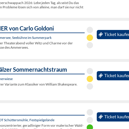
rschwappach 2026: Lebe jeden Tag, als seist Du das
en Probleme lösen sich von alleine, man darf sie nur nicht
R von Carlo Goldoni
Ticket kaufe
mersee, Seebühne im Summerpark
her Theaterabend voller Witz und Charme vor der
sse des Ammersees.
fälzer Sommernachtstraum
Ticket kaufe
nerwiese
er Variante zum Klassiker von William Shakespeare.
Ticket kaufe
 OT Schüttersmühle, Festspielgelände
konzentrierter, geradliniger Form vor malerischer Wald-