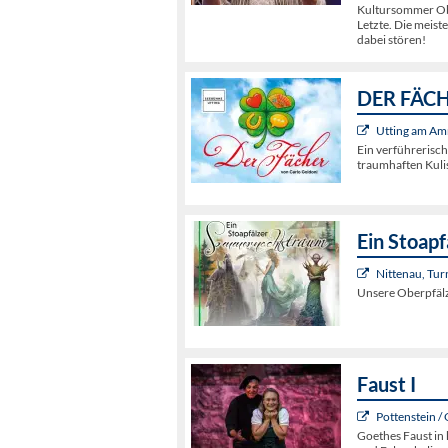
Kultursommer Obe
Letzte. Die meist
dabei stören!
DER FÄCHE
Utting am Am
Ein verführerisc
traumhaften Kuli
Ein Stoap
Nittenau, Tur
Unsere Oberpfälz
Faust I
Pottenstein /
Goethes Faust in 