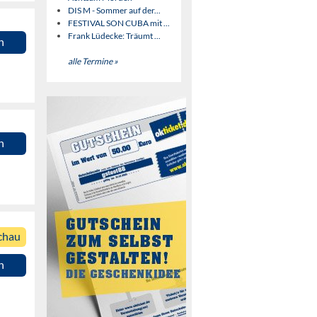
DIS M - Sommer auf der...
FESTIVAL SON CUBA mit ...
Frank Lüdecke: Träumt ...
n
alle Termine »
n
chau
n