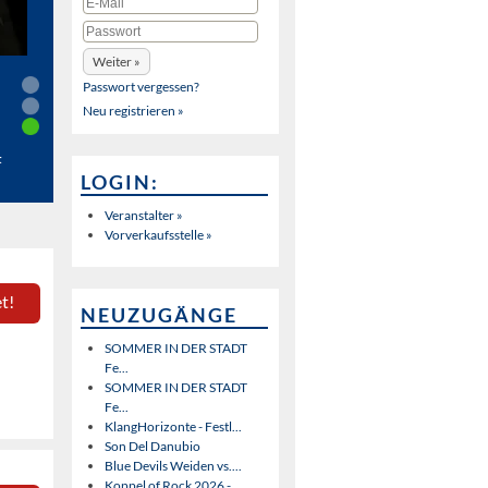
Passwort vergessen?
Neu registrieren »
t
LOGIN:
Veranstalter »
Vorverkaufsstelle »
t!
NEUZUGÄNGE
SOMMER IN DER STADT
Fe...
SOMMER IN DER STADT
Fe...
KlangHorizonte - Festl...
Son Del Danubio
Blue Devils Weiden vs....
Koppel of Rock 2026 - ...