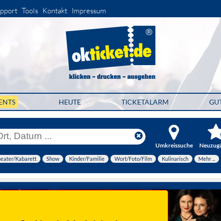
pport
Tools
Kontakt
Impressum
ENTS
HEUTE
TICKETALARM
GU
Umkreissuche
Neuzug
eater/Kabarett
Show
Kinder/Familie
Wort/Foto/Film
Kulinarisch
Mehr ...