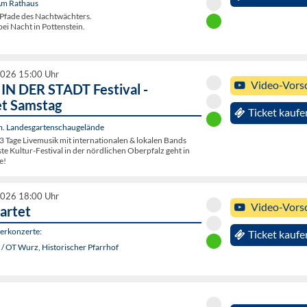
 Am Rathaus
Pfade des Nachtwächters.
ei Nacht in Pottenstein.
2026 15:00 Uhr
Video-Vors
N DER STADT Festival -
et Samstag
Ticket kaufe
. Landesgartenschaugelände
3 Tage Livemusik mit internationalen & lokalen Bands
e Kultur-Festival in der nördlichen Oberpfalz geht in
e!
2026 18:00 Uhr
Video-Vors
artet
rkonzerte:
Ticket kaufe
/ OT Wurz, Historischer Pfarrhof