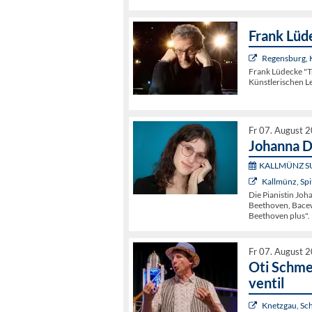
Frank Lüd
Regensburg,
Frank Lüdecke "
Künstlerischen L
Fr 07. August 
Johanna D
KALLMÜNZ S
Kallmünz, Spi
Die Pianistin Jo
Beethoven, Bacewi
Beethoven plus".
Fr 07. August 
Oti Schme
ventil
Knetzgau, Sc