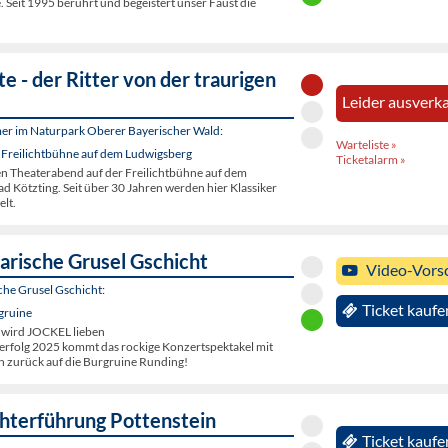
. Seit 1995 berührt und begeistert unser Faust die
e - der Ritter von der traurigen
Leider ausverka
er im Naturpark Oberer Bayerischer Wald:
Warteliste »
 Freilichtbühne auf dem Ludwigsberg
Ticketalarm »
en Theaterabend auf der Freilichtbühne auf dem
d Kötzting. Seit über 30 Jahren werden hier Klassiker
elt.
arische Grusel Gschicht
Video-Vors
che Grusel Gschicht:
Ticket kaufe
gruine
 wird JOCKEL lieben
rfolg 2025 kommt das rockige Konzertspektakel mit
 zurück auf die Burgruine Runding!
terführung Pottenstein
Ticket kaufe