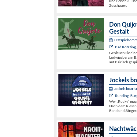
und Felsenkulisse
Zuschauer.
Don Quijot
Gestalt
Festspielsomm
Bad Kötzting,
Genießen Sie ein
Ludwigsberg in Ba
auf Bairisch gespi
Jockels bo
Jockels boaris
Runding, Bur
Wer „Rocky“ mag
Nach dem Riesene
Band und Sängern
Nachtwäch