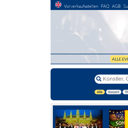
Vorverkaufsstellen
FAQ
AGB
Su
ALLE EV
Alle
Konzert
Th