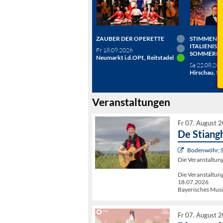
ZAUBER DER OPERETTE
STIMMEN D
ITALIENISC
Fr 18.09.2026
SOMMERN
Neumarkt i.d.OPf., Reitstadel
Sa 22.08.20
Hirschau, Sc
Veranstaltungen
Fr 07. August 
De Stiang
Bodenwöhr, 
Die Veranstaltu
Die Veranstalt
18.07.2026
Bayerisches Musi
Fr 07. August 