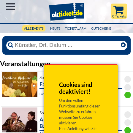
Menü
0 Tickets
ALLE EVENTS
HEUTE
TICKETALARM
GUTSCHEINE
Veranstaltungen
So 09. August 2026 11:00 Uhr
Familienmatinee
Cookies sind
deaktiviert!
Bad Rodach / OT Heldritt, Waldbühne
Um den vollen
Funktionsumfang dieser
Webseite zu erfahren,
So 09. August 2026 16:00 Uhr
müssen Sie Cookies
Andreas Martin Hofmeir, Tuba &
aktivieren.
Barbara Schmelz, Kl
Eine Anleitung wie Sie