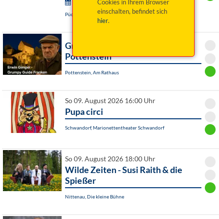
Wurzer Sommerkonzerte:
Cookies in Ihrem Browser
einschalten, befindet sich
Püchersreuth / OT Wurz, Historischer Pfarrhof
hier
.
Grumpy Guide Franken ist in
Pottenstein
Pottenstein, Am Rathaus
So 09. August 2026 16:00 Uhr
Pupa circi
Schwandorf, Marionettentheater Schwandorf
So 09. August 2026 18:00 Uhr
Wilde Zeiten - Susi Raith & die
Spießer
Nittenau, Die kleine Bühne