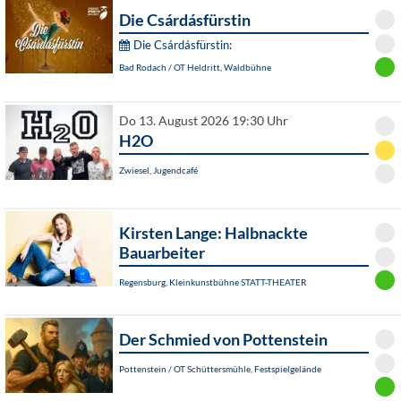
Die Csárdásfürstin
Die Csárdásfürstin:
Bad Rodach / OT Heldritt, Waldbühne
Do 13. August 2026 19:30 Uhr
H2O
Zwiesel, Jugendcafé
Kirsten Lange: Halbnackte
Bauarbeiter
Regensburg, Kleinkunstbühne STATT-THEATER
Der Schmied von Pottenstein
Pottenstein / OT Schüttersmühle, Festspielgelände