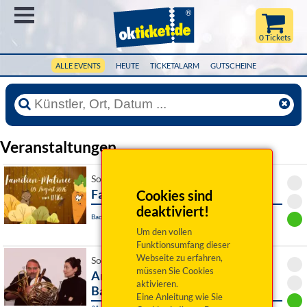
Menü
0 Tickets
ALLE EVENTS
HEUTE
TICKETALARM
GUTSCHEINE
Veranstaltungen
So 09. August 2026 11:00 Uhr
Familienmatinee
Cookies sind
deaktiviert!
Bad Rodach / OT Heldritt, Waldbühne
Um den vollen
Funktionsumfang dieser
Webseite zu erfahren,
So 09. August 2026 16:00 Uhr
müssen Sie Cookies
Andreas Martin Hofmeir, Tuba &
aktivieren.
Barbara Schmelz, Kl
Eine Anleitung wie Sie