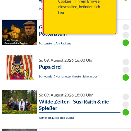
Wurzer Sommerkonzerte:
Cookies in Ihrem Browser
einschalten, befindet sich
Püchersreuth / OT Wurz, Historischer Pfarrhof
hier
.
Grumpy Guide Franken ist in
Pottenstein
Pottenstein, Am Rathaus
So 09. August 2026 16:00 Uhr
Pupa circi
Schwandorf, Marionettentheater Schwandorf
So 09. August 2026 18:00 Uhr
Wilde Zeiten - Susi Raith & die
Spießer
Nittenau, Die kleine Bühne