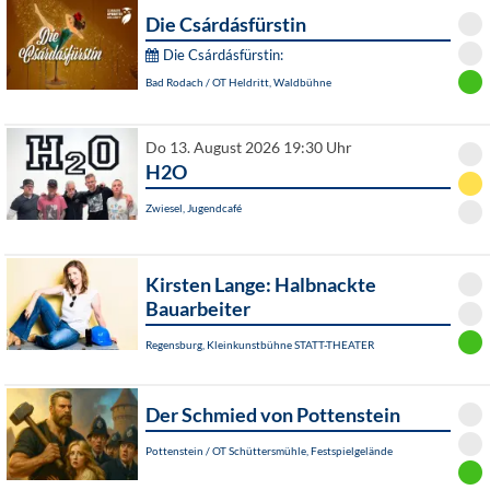
Die Csárdásfürstin
Die Csárdásfürstin:
Bad Rodach / OT Heldritt, Waldbühne
Do 13. August 2026 19:30 Uhr
H2O
Zwiesel, Jugendcafé
Kirsten Lange: Halbnackte
Bauarbeiter
Regensburg, Kleinkunstbühne STATT-THEATER
Der Schmied von Pottenstein
Pottenstein / OT Schüttersmühle, Festspielgelände