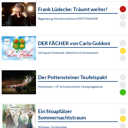
Frank Lüdecke: Träumt weiter!
Regensburg, Kleinkunstbühne STATT-THEATER
DER FÄCHER von Carlo Goldoni
Utting am Ammersee, Seebühne im Summerpark
Der Pottensteiner Teufelspakt
Pottenstein / OT Schüttersmühle, Festspielgelände
Ein Stoapfälzer
Sommernachtstraum
Nittenau, Turnerwiese