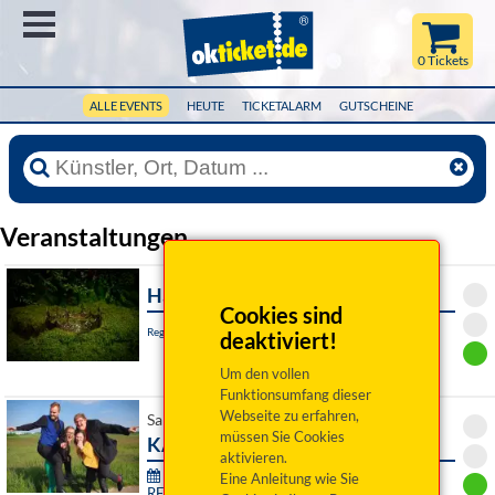
Menü
0 Tickets
ALLE EVENTS
HEUTE
TICKETALARM
GUTSCHEINE
Veranstaltungen
Hamlet
Cookies sind
Regensburg, Akademietheater
deaktiviert!
Um den vollen
Funktionsumfang dieser
Webseite zu erfahren,
Sa 08. August 2026 19:00 Uhr
müssen Sie Cookies
KARMA
aktivieren.
76. Festival junger Künstler Bayreuth -
Eine Anleitung wie Sie
RE:SONANZ: