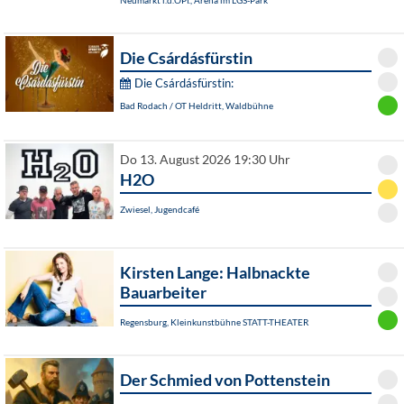
Neumarkt i.d.OPf., Arena im LGS-Park
Die Csárdásfürstin
Die Csárdásfürstin:
Bad Rodach / OT Heldritt, Waldbühne
Do 13. August 2026 19:30 Uhr
H2O
Zwiesel, Jugendcafé
Kirsten Lange: Halbnackte
Bauarbeiter
Regensburg, Kleinkunstbühne STATT-THEATER
Der Schmied von Pottenstein