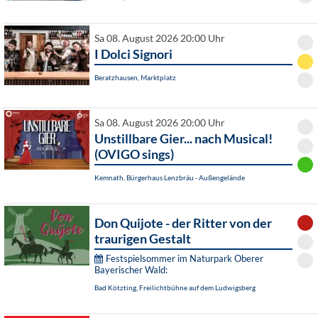
Sa 08. August 2026 20:00 Uhr
I Dolci Signori
Beratzhausen, Marktplatz
Sa 08. August 2026 20:00 Uhr
Unstillbare Gier... nach Musical!
(OVIGO sings)
Kemnath, Bürgerhaus Lenzbräu - Außengelände
Don Quijote - der Ritter von der
traurigen Gestalt
Festspielsommer im Naturpark Oberer
Bayerischer Wald:
Bad Kötzting, Freilichtbühne auf dem Ludwigsberg