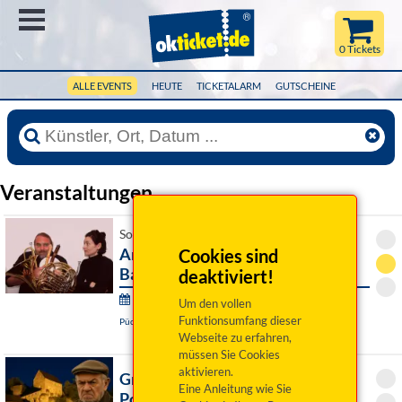
Menü
0 Tickets
ALLE EVENTS
HEUTE
TICKETALARM
GUTSCHEINE
Veranstaltungen
So 09. August 2026 16:00 Uhr
Andreas Martin Hofmeir, Tuba &
Cookies sind
Barbara Schmelz, Kl
deaktiviert!
Wurzer Sommerkonzerte:
Um den vollen
Funktionsumfang dieser
Püchersreuth / OT Wurz, Historischer Pfarrhof
Webseite zu erfahren,
müssen Sie Cookies
aktivieren.
Grumpy Guide Franken ist in
Eine Anleitung wie Sie
Pottenstein