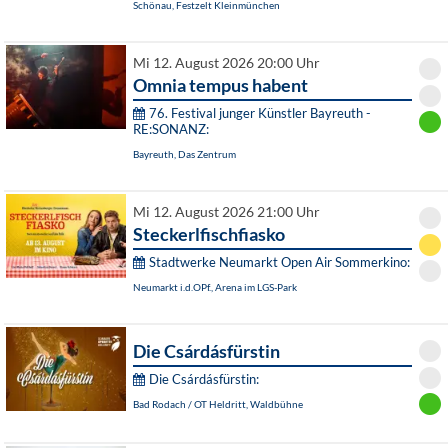
Schönau, Festzelt Kleinmünchen
Mi 12. August 2026 20:00 Uhr
Omnia tempus habent
76. Festival junger Künstler Bayreuth -
RE:SONANZ:
Bayreuth, Das Zentrum
Mi 12. August 2026 21:00 Uhr
Steckerlfischfiasko
Stadtwerke Neumarkt Open Air Sommerkino:
Neumarkt i.d.OPf., Arena im LGS-Park
Die Csárdásfürstin
Die Csárdásfürstin:
Bad Rodach / OT Heldritt, Waldbühne