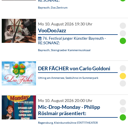
RE:SONANZ:
Bayreuth, Das Zentrum
Mo 10. August 2026 19:30 Uhr
VooDooJazz
76. Festival junger Künstler Bayreuth -
RE:SONANZ:
Bayreuth, Steingraeber Kammermusiksaal
DER FÄCHER von Carlo Goldoni
Utting am Ammersee, Seebühne im Summerpark
Mo 10. August 2026 20:00 Uhr
Mic-Drop-Monday - Philipp
Röslmair präsentiert:
Regensburg, Kleinkunstbühne STATT-THEATER