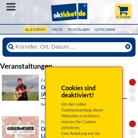
Menü
0 Tickets
ALLE EVENTS
HEUTE
TICKETALARM
GUTSCHEINE
Veranstaltungen
Fr 07. August 2026 19:00 Uhr
De Stianghausratschn
Cookies sind
(ABGESAGT)
deaktiviert!
Um den vollen
Bodenwöhr, Seebühne
Funktionsumfang dieser
Webseite zu erfahren,
müssen Sie Cookies
Fr 07. August 2026 19:00 Uhr
aktivieren.
Dinner mit Singer: Crashkurs für
Eine Anleitung wie Sie
Liebeslieder (Abgesagt » Ersatz)