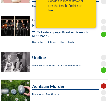
Cookies in Ihrem Browser
einschalten, befindet sich
Neunburg vorm Wald, Schlossgaststätte Kröblitz
hier
.
Fr 07. August 2026 19:00 Uhr
Flora Inkognita
76. Festival junger Künstler Bayreuth -
RE:SONANZ:
Bayreuth / ST St. Georgen, Ordenskirche
Undine
Schwandorf, Marionettentheater Schwandorf
Achtsam Morden
Regensburg, Turmtheater