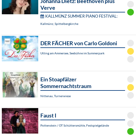
Johanna Dietz: Beethoven plus
Verve
KALLMÜNZ SUMMER PIANO FESTIVAL:
Kallmünz, Spittelbergkirche
DER FÄCHER von Carlo Goldoni
Utting am Ammersee, Seebühne im Summerpark
Ein Stoapfälzer
Sommernachtstraum
Nittenau, Turnerwiese
Faust I
Pottenstein / OT Schüttersmühle, Festspielgelände