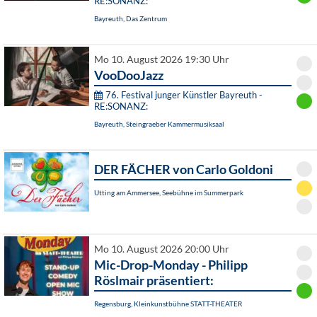
RE:SONANZ:
Bayreuth, Das Zentrum
Mo 10. August 2026 19:30 Uhr
VooDooJazz
76. Festival junger Künstler Bayreuth -
RE:SONANZ:
Bayreuth, Steingraeber Kammermusiksaal
DER FÄCHER von Carlo Goldoni
Utting am Ammersee, Seebühne im Summerpark
Mo 10. August 2026 20:00 Uhr
Mic-Drop-Monday - Philipp
Röslmair präsentiert:
Regensburg, Kleinkunstbühne STATT-THEATER