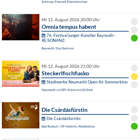
Schönau, Festzelt Kleinmünchen
Mi 12. August 2026 20:00 Uhr
Omnia tempus habent
76. Festival junger Künstler Bayreuth -
RE:SONANZ:
Bayreuth, Das Zentrum
Mi 12. August 2026 21:00 Uhr
Steckerlfischfiasko
Stadtwerke Neumarkt Open Air Sommerkino:
Neumarkt i.d.OPf., Arena im LGS-Park
Die Csárdásfürstin
Die Csárdásfürstin:
Bad Rodach / OT Heldritt, Waldbühne