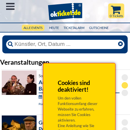
Menü
0 Tickets
ALLE EVENTS
HEUTE
TICKETALARM
GUTSCHEINE
Veranstaltungen
So 09. August 2026 16:00 Uhr
Andreas Martin Hofmeir, Tuba &
Cookies sind
Barbara Schmelz, Kl
deaktiviert!
Wurzer Sommerkonzerte:
Um den vollen
Funktionsumfang dieser
Püchersreuth / OT Wurz, Historischer Pfarrhof
Webseite zu erfahren,
müssen Sie Cookies
aktivieren.
Grumpy Guide Franken ist in
Eine Anleitung wie Sie
Pottenstein