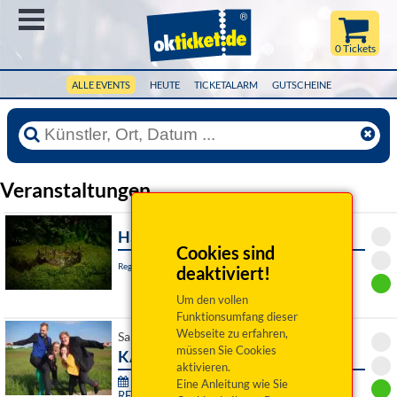
Menü
0 Tickets
ALLE EVENTS
HEUTE
TICKETALARM
GUTSCHEINE
Veranstaltungen
Hamlet
Cookies sind
Regensburg, Akademietheater
deaktiviert!
Um den vollen
Funktionsumfang dieser
Webseite zu erfahren,
Sa 08. August 2026 19:00 Uhr
müssen Sie Cookies
KARMA
aktivieren.
76. Festival junger Künstler Bayreuth -
Eine Anleitung wie Sie
RE:SONANZ: