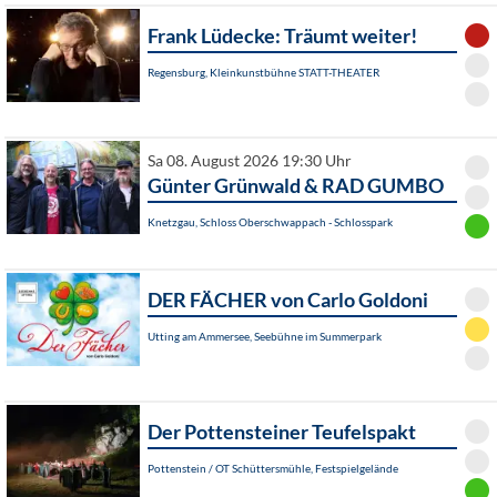
Frank Lüdecke: Träumt weiter!
Regensburg, Kleinkunstbühne STATT-THEATER
Sa 08. August 2026 19:30 Uhr
Günter Grünwald & RAD GUMBO
Knetzgau, Schloss Oberschwappach - Schlosspark
DER FÄCHER von Carlo Goldoni
Utting am Ammersee, Seebühne im Summerpark
Der Pottensteiner Teufelspakt
Pottenstein / OT Schüttersmühle, Festspielgelände