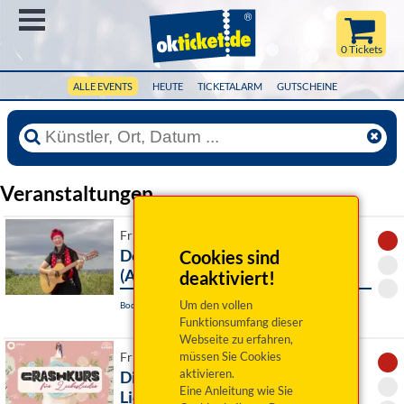
Menü
0 Tickets
ALLE EVENTS
HEUTE
TICKETALARM
GUTSCHEINE
Veranstaltungen
Fr 07. August 2026 19:00 Uhr
De Stianghausratschn
Cookies sind
(ABGESAGT)
deaktiviert!
Um den vollen
Bodenwöhr, Seebühne
Funktionsumfang dieser
Webseite zu erfahren,
müssen Sie Cookies
Fr 07. August 2026 19:00 Uhr
aktivieren.
Dinner mit Singer: Crashkurs für
Eine Anleitung wie Sie
Liebeslieder (Abgesagt » Ersatz)