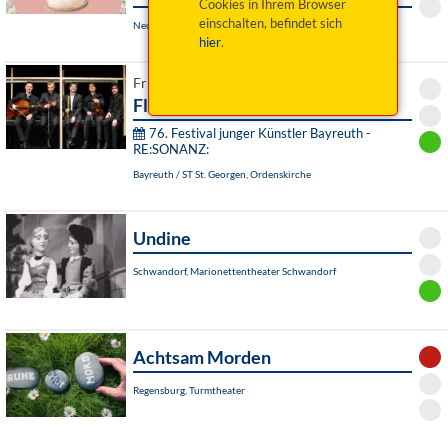
Cookies in Ihrem Browser
einschalten, befindet sich
Neunburg vorm Wald, Schlossgaststätte Kröblitz
hier
.
Fr 07. August 2026 19:00 Uhr
Flora Inkognita
76. Festival junger Künstler Bayreuth -
RE:SONANZ:
Bayreuth / ST St. Georgen, Ordenskirche
Undine
Schwandorf, Marionettentheater Schwandorf
Achtsam Morden
Regensburg, Turmtheater