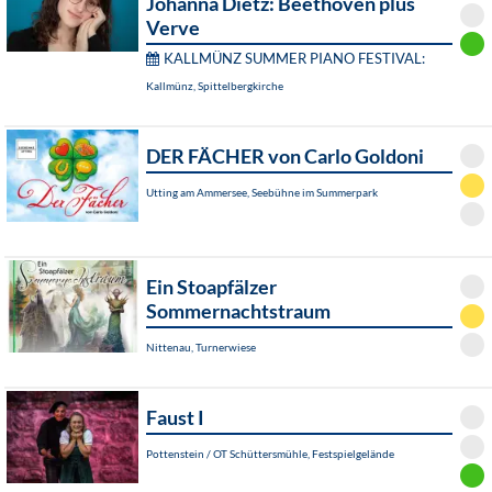
Johanna Dietz: Beethoven plus
Verve
KALLMÜNZ SUMMER PIANO FESTIVAL:
Kallmünz, Spittelbergkirche
DER FÄCHER von Carlo Goldoni
Utting am Ammersee, Seebühne im Summerpark
Ein Stoapfälzer
Sommernachtstraum
Nittenau, Turnerwiese
Faust I
Pottenstein / OT Schüttersmühle, Festspielgelände