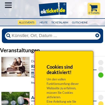
Menü
0 Tickets
ALLE EVENTS
HEUTE
TICKETALARM
GUTSCHEINE
Veranstaltungen
Do 06. August 2026 19:00 Uhr
RE:SONANZ des Herzens
Cookies sind
deaktiviert!
76. Festival junger Künstler Bayreuth -
RE:SONANZ:
Um den vollen
Bayreuth, Das Zentrum
Funktionsumfang dieser
Webseite zu erfahren,
müssen Sie Cookies
Achtsam Morden
aktivieren.
Eine Anleitung wie Sie