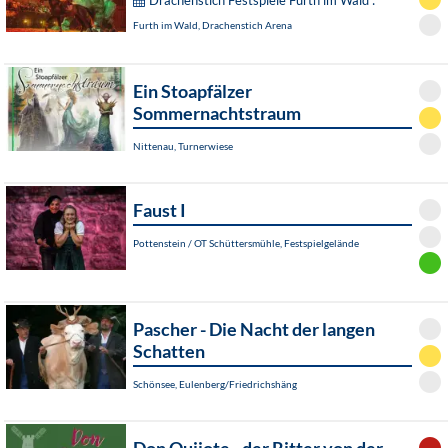
Drachenstich Festspiele Furth im Wald :
Furth im Wald, Drachenstich Arena
Ein Stoapfälzer
Sommernachtstraum
Nittenau, Turnerwiese
Faust I
Pottenstein / OT Schüttersmühle, Festspielgelände
Pascher - Die Nacht der langen
Schatten
Schönsee, Eulenberg/Friedrichshäng